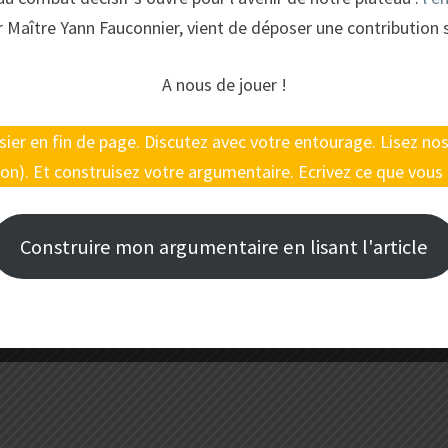
r Maître Yann Fauconnier, vient de déposer une contribution 
sdames…
A nous de jouer !
LIRE LA SUITE
LIRE LA SUITE
ossier en fin de page. Discutez avec votre entourage. Lisez n
on). Et construisez votre argumentaire. Ecrivez ce que vous 
Construire mon argumentaire en lisant l'article