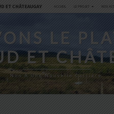
UD ET CHÂTEAUGAY
ACCUEIL
LE PROJET
NOS AC
ONS LE PL
UD ET CHÂT
Non À Une Nouvelle Carrière.