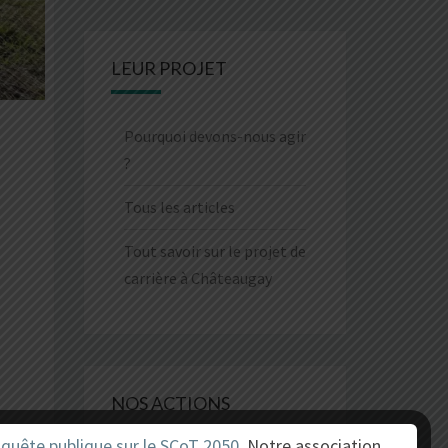
LEUR PROJET
Pourquoi devons-nous agir
?
Tous les articles
Tout savoir sur le projet de
carrière à Châteaugay
NOS ACTIONS
nquête publique sur le SCoT 2050
. Notre association,