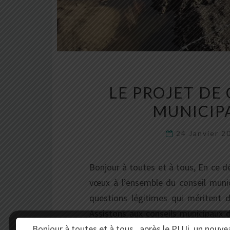
LE PROJET DE 
MUNICIP
24 Janvier 
Bonjour à toutes et à tous, En ce d
vœux à l’ensemble du conseil munic
questions légitimes qui méritent d
Assistons aux conseils municipaux 
Bonjour à toutes et à tous, après le PLUi, un nouve
maire de Châteaugay qui peut décide