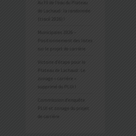
Au fil de l’eau du Plateau
de Lachaud : la randonnée
(tracé 2026) !
Municipales 2026 –
Positionnement des listes
sur le projet de carrière
Victoire d’étape pour le
Plateau de Lachaud : Le
zonage « carrière »
supprimé du PLUi !
Commission d’enquête
PLUI et zonage du projet
de carrière