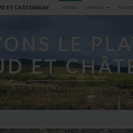
UD ET CHÂTEAUGAY
ACCUEIL
LE PROJET
NOS AC
ONS LE PL
UD ET CHÂT
Non À Une Nouvelle Carrière.