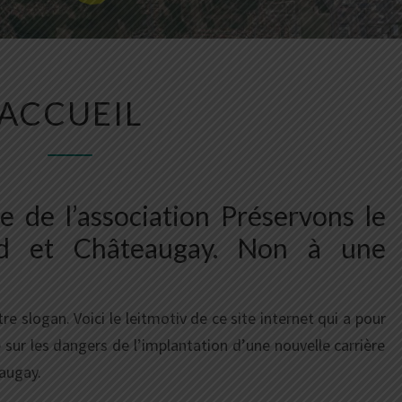
ACCUEIL
ACCUEIL
e de l’association Préservons le
ud et Châteaugay. Non à une
re slogan. Voici le leitmotiv de ce site internet qui a pour
sur les dangers de l’implantation d’une nouvelle carrière
augay.