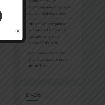
Municipales 2026 –
Positionnement des listes
sur le projet de carrière
Victoire d’étape pour le
Plateau de Lachaud : Le
zonage « carrière »
supprimé du PLUi !
Commission d’enquête
PLUI et zonage du projet
de carrière
DIVERS