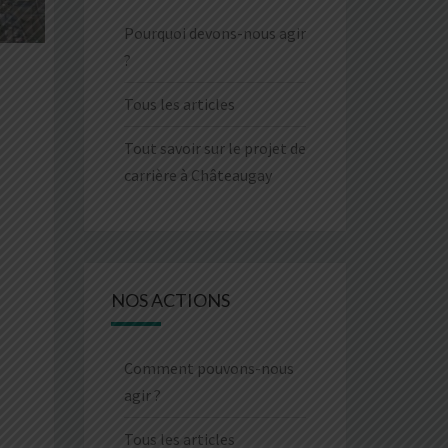
Pourquoi devons-nous agir
?
Tous les articles
Tout savoir sur le projet de
carrière à Châteaugay
NOS ACTIONS
Comment pouvons-nous
agir ?
Tous les articles