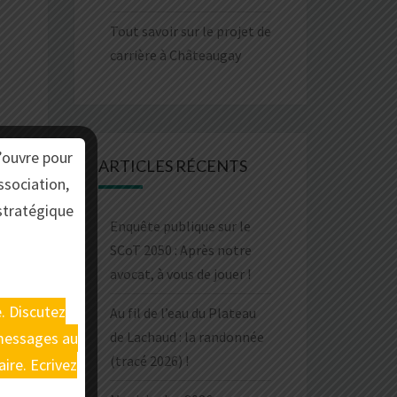
Tout savoir sur le projet de
carrière à Châteaugay
’ouvre pour
ARTICLES RÉCENTS
ssociation,
stratégique
Enquête publique sur le
SCoT 2050 : Après notre
avocat, à vous de jouer !
e. Discutez
Au fil de l’eau du Plateau
 messages au
de Lachaud : la randonnée
(tracé 2026) !
ire. Ecrivez