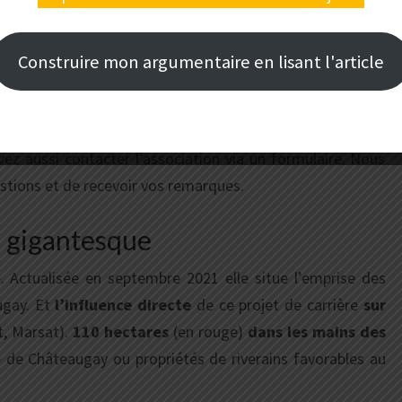
eaugay.
Construire mon argumentaire en lisant l'article
ermet de faire le point sur l’association elle-même. Les
ion du bureau, des informations sur nos réunions publiques,
pouvons recevoir dans ce projet du lutte contre ce projet
ez aussi contacter l’association via un formulaire. Nous
tions et de recevoir vos remarques.
e gigantesque
e. Actualisée en septembre 2021 elle situe l’emprise des
ugay. Et
l’influence directe
de ce projet de carrière
sur
, Marsat).
110 hectares
(en rouge)
dans les mains des
e de Châteaugay ou propriétés de riverains favorables au