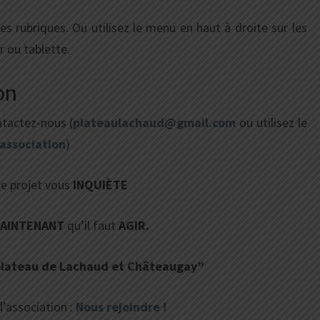
es rubriques. Ou utilisez le menu en haut à droite sur les
r ou tablette.
on
ntactez-nous (
plateaulachaud@gmail.com
ou utilisez le
’association
)
ce projet vous
INQUIÈTE
AINTENANT
qu’il faut
AGIR.
plateau de Lachaud et Châteaugay”
l’association :
Nous rejoindre !