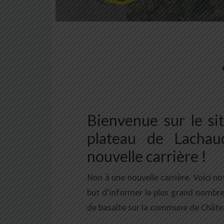
Bienvenue sur le sit
plateau de Lacha
nouvelle carrière !
Non à une nouvelle carrière. Voici not
but d’informer le plus grand nombre 
de basalte sur la commune de Châte