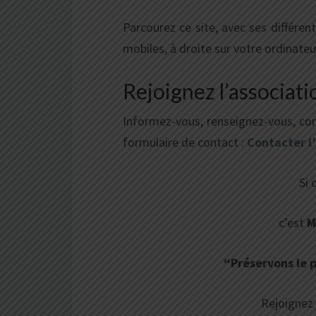
Parcourez ce site, avec ses différent
mobiles, à droite sur votre ordinateu
Rejoignez l’associati
Informez-vous, renseignez-vous, co
formulaire de contact :
Contacter l
Si 
c’est
M
“Préservons le 
Rejoignez 