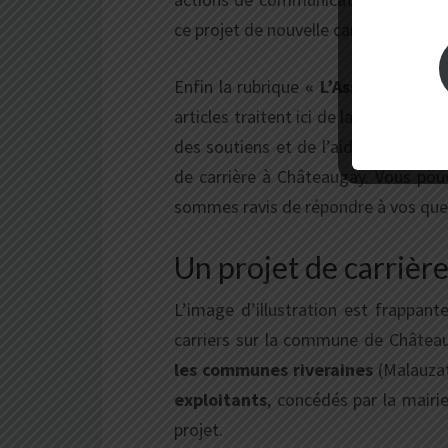
ce projet de nouvelle carrière à Chât
Enfin la rubrique
« L’Association »
p
articles traitent ici de la présentat
des soutiens et de l’aide que nous 
de carrière à Châteaugay. Vous pouv
sommes ravis de répondre à vos ques
Un projet de carrièr
L’image d’illustration est frappant
carriers sur la commune de Châtea
les communes riveraines
(Malauzat
exploitants
, concédés par la mairi
projet.