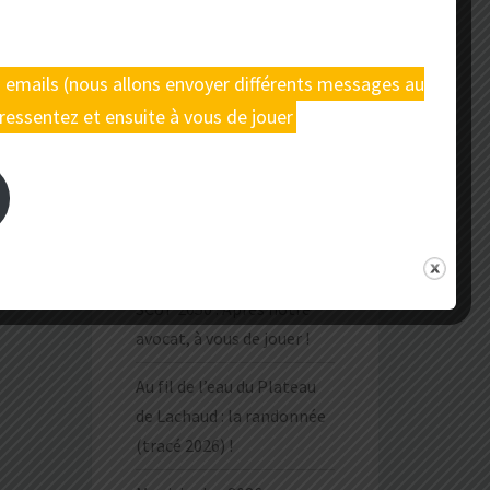
Tout savoir sur le projet de
carrière à Châteaugay
os emails (nous allons envoyer différents messages au
ressentez et ensuite à vous de jouer
ARTICLES RÉCENTS
Enquête publique sur le
SCoT 2050 : Après notre
avocat, à vous de jouer !
Au fil de l’eau du Plateau
de Lachaud : la randonnée
(tracé 2026) !