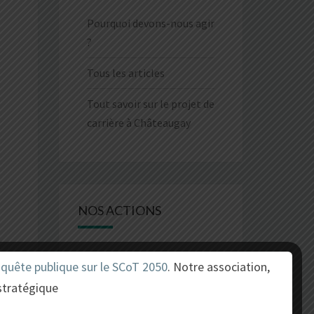
Pourquoi devons-nous agir
?
Tous les articles
Tout savoir sur le projet de
carrière à Châteaugay
NOS ACTIONS
Comment pouvons-nous
nquête publique sur le SCoT 2050
. Notre association,
agir ?
stratégique
Tous les articles