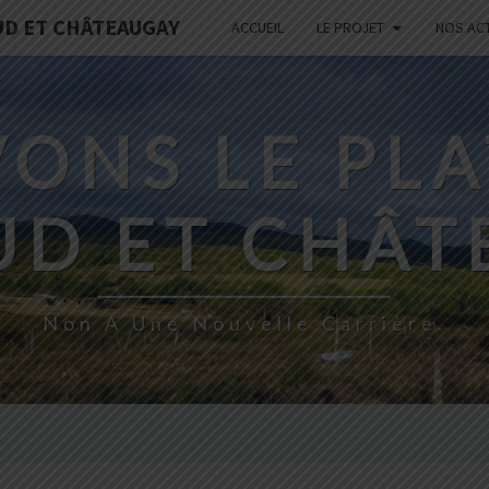
UD ET CHÂTEAUGAY
ACCUEIL
LE PROJET
NOS AC
ONS LE PL
UD ET CHÂT
Non À Une Nouvelle Carrière.