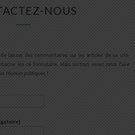
CONTACTEZ-
TACTEZ-NOUS
NOUS
 de laisser des commentaires sur les articles de ce site.
tacter via ce formulaire. Mais surtout venez nous faire
os réunion publiques !
igatoire)