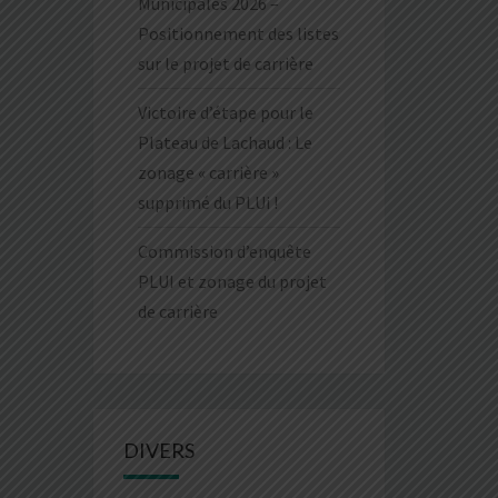
Municipales 2026 –
Positionnement des listes
sur le projet de carrière
Victoire d’étape pour le
Plateau de Lachaud : Le
zonage « carrière »
supprimé du PLUi !
Commission d’enquête
PLUI et zonage du projet
de carrière
DIVERS