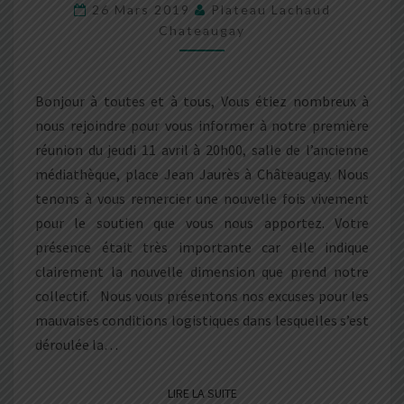
26 Mars 2019
Plateau Lachaud
Chateaugay
Bonjour à toutes et à tous, Vous étiez nombreux à
nous rejoindre pour vous informer à notre première
réunion du jeudi 11 avril à 20h00, salle de l’ancienne
médiathèque, place Jean Jaurès à Châteaugay. Nous
tenons à vous remercier une nouvelle fois vivement
pour le soutien que vous nous apportez. Votre
présence était très importante car elle indique
clairement la nouvelle dimension que prend notre
collectif. Nous vous présentons nos excuses pour les
mauvaises conditions logistiques dans lesquelles s’est
déroulée la…
LIRE LA SUITE
LIRE LA SUITE