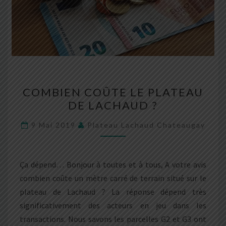
COMBIEN
COMBIEN COÛTE LE PLATEAU
COÛTE
DE LACHAUD ?
LE
PLATEAU
9 Mai 2019
Plateau Lachaud Chateaugay
DE
LACHAUD
?
Ça dépend… Bonjour à toutes et à tous, A votre avis
combien coûte un mètre carré de terrain situé sur le
plateau de Lachaud ? La réponse dépend très
significativement des acteurs en jeu dans les
transactions. Nous savons les parcelles G2 et G3 ont