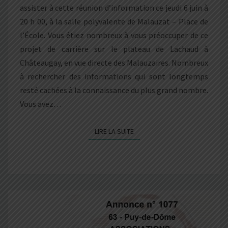
assister à cette réunion d’information ce jeudi 6 juin à
20 h 00, à la salle polyvalente de Malauzat – Place de
l’École. Vous étiez nombreux à vous préoccuper de ce
projet de carrière sur le plateau de Lachaud à
Châteaugay, en vue directe des Malauzaires. Nombreux
à rechercher des informations qui sont longtemps
resté cachées à la connaissance du plus grand nombre.
Vous avez…
LIRE LA SUITE
LIRE LA SUITE