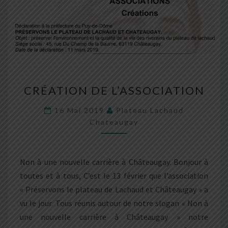
CRÉATION
CRÉATION DE L’ASSOCIATION
DE
L’ASSOCIATION
16 Mai 2019
Plateau Lachaud
Chateaugay
Non à une nouvelle carrière à Châteaugay. Bonjour à
toutes et à tous, C’est le 13 février que l’association
« Préservons le plateau de Lachaud et Châteaugay » a
vu le jour. Tous réunis autour de notre slogan « Non à
une nouvelle carrière à Châteaugay » notre