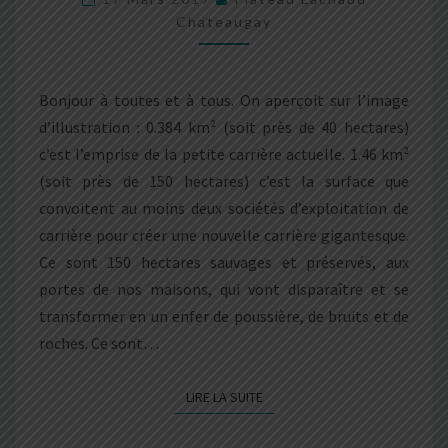
Chateaugay
Bonjour à toutes et à tous. On aperçoit sur l’image
d’illustration : 0.384 km² (soit près de 40 hectares)
c’est l’emprise de la petite carrière actuelle. 1.46 km²
(soit près de 150 hectares) c’est la surface que
convoitent au moins deux sociétés d’exploitation de
carrière pour créer une nouvelle carrière gigantesque.
Ce sont 150 hectares sauvages et préservés, aux
portes de nos maisons, qui vont disparaître et se
transformer en un enfer de poussière, de bruits et de
roches. Ce sont…
LIRE LA SUITE
LIRE LA SUITE