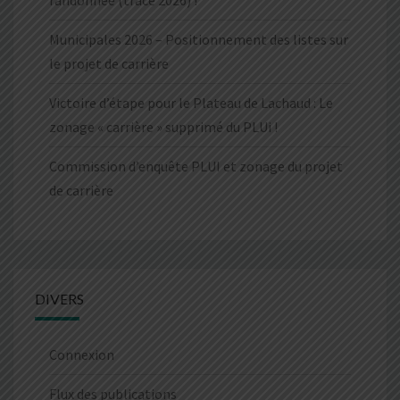
Municipales 2026 – Positionnement des listes sur
le projet de carrière
Victoire d’étape pour le Plateau de Lachaud : Le
zonage « carrière » supprimé du PLUi !
Commission d’enquête PLUI et zonage du projet
de carrière
DIVERS
Connexion
Flux des publications