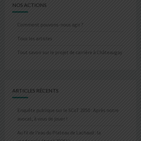
NOS ACTIONS
Comment pouvons-nous agir ?
Tous les articles
Tout savoir sur le projet de carrière à Châteaugay
ARTICLES RÉCENTS
Enquête publique sur le SCoT 2050 : Après notre
avocat, à vous de jouer !
Au fil de l’eau du Plateau de Lachaud : la
randonnée (tracé 2026) !