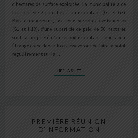
d’hectares de surface exploitée. La municipalité a de
fait concédé 2 parcelles à un exploitant (G2 et G3).
Mais étrangement, les deux parcelles avoisinantes
(G1 et H18), d’une superficie de près de 50 hectares
sont la propriété d’un second exploitant depuis peu.
Étrange coïncidence. Nous essayerons de faire le point
régulièrement sur la…
LIRE LA SUITE
LIRE LA SUITE
PREMIÈRE
PREMIÈRE RÉUNION
RÉUNION
D’INFORMATION
D’INFORMATION