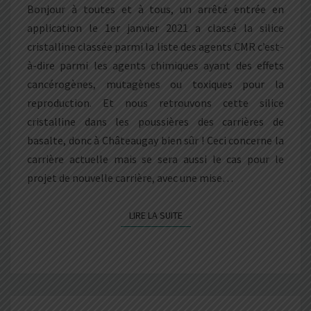
Bonjour à toutes et à tous, un arrêté entrée en
CHÂTEAUGAY
application le 1er janvier 2021 a classé la silice
AUSSI
cristalline classée parmi la liste des agents CMR c’est-
!
à-dire parmi les agents chimiques ayant des effets
cancérogènes, mutagènes ou toxiques pour la
reproduction. Et nous retrouvons cette silice
cristalline dans les poussières des carrières de
basalte, donc à Châteaugay bien sûr ! Ceci concerne la
carrière actuelle mais se sera aussi le cas pour le
projet de nouvelle carrière, avec une mise…
LIRE LA SUITE
LIRE LA SUITE