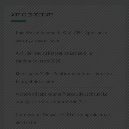
ARTICLES RÉCENTS
Enquête publique sur le SCoT 2050 : Après notre
avocat, à vous de jouer !
Au fil de l’eau du Plateau de Lachaud : la
randonnée (tracé 2026) !
Municipales 2026 – Positionnement des listes sur
le projet de carrière
Victoire d’étape pour le Plateau de Lachaud : Le
zonage « carrière » supprimé du PLUi !
Commission d’enquête PLUI et zonage du projet
de carrière