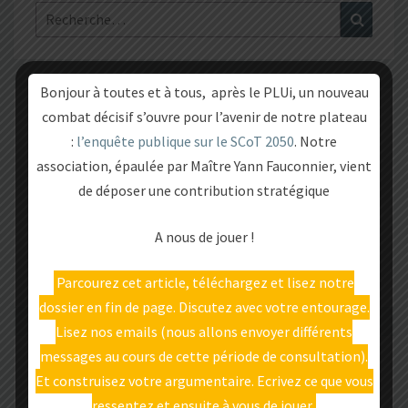
Rechercher :
Recher
Bonjour à toutes et à tous, après le PLUi, un nouveau
combat décisif s’ouvre pour l’avenir de notre plateau
L’ASSOCIATION
:
l’enquête publique sur le SCoT 2050
. Notre
association, épaulée par Maître Yann Fauconnier, vient
Qui sommes-nous ?
de déposer une contribution stratégique
Tous les articles
A nous de jouer !
Contactez-nous
Parcourez cet article, téléchargez et lisez notre
dossier en fin de page. Discutez avec votre entourage.
Lisez nos emails (nous allons envoyer différents
messages au cours de cette période de consultation).
LEUR PROJET
Et construisez votre argumentaire. Ecrivez ce que vous
ressentez et ensuite à vous de jouer