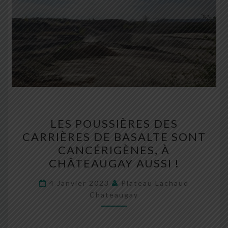
LES
LES POUSSIÈRES DES
POUSSIÈRES
CARRIÈRES DE BASALTE SONT
DES
CANCÉRIGÈNES, À
CARRIÈRES
CHÂTEAUGAY AUSSI !
DE
BASALTE
4 Janvier 2023
Plateau Lachaud
Chateaugay
SONT
CANCÉRIGÈNES,
À