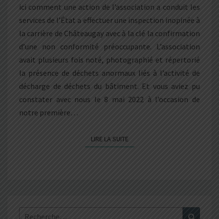
ici comment une action de l’association a conduit les
services de l’État a effectuer une inspection inopinée à
la carrière de Châteaugay avec à la clé la confirmation
d’une non conformité préoccupante. L’association
avait plusieurs fois noté, photographié et répertorié
la présence de déchets anormaux liés à l’activité de
décharge de déchets du bâtiment. Et vous aviez pu
constater avec nous le 8 mai 2022 à l’occasion de
notre première…
LIRE LA SUITE
LIRE LA SUITE
Rechercher :
Recher