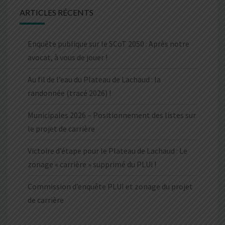
ARTICLES RÉCENTS
Enquête publique sur le SCoT 2050 : Après notre
avocat, à vous de jouer !
Au fil de l’eau du Plateau de Lachaud : la
randonnée (tracé 2026) !
Municipales 2026 – Positionnement des listes sur
le projet de carrière
Victoire d’étape pour le Plateau de Lachaud : Le
zonage « carrière » supprimé du PLUi !
Commission d’enquête PLUI et zonage du projet
de carrière