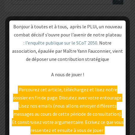
Bonjour à toutes et à tous, après le PLUi, un nouveau
L’ASSOCIATION
combat décisif s’ouvre pour l’avenir de notre plateau
:
l’enquête publique sur le SCoT 2050
. Notre
Qui sommes-nous ?
association, épaulée par Maître Yann Fauconnier, vient
de déposer une contribution stratégique
Tous les articles
A nous de jouer !
Contactez-nous
Parcourez cet article, téléchargez et lisez notre
dossier en fin de page. Discutez avec votre entourage.
Lisez nos emails (nous allons envoyer différents
LEUR PROJET
messages au cours de cette période de consultation).
Et construisez votre argumentaire. Ecrivez ce que vous
ressentez et ensuite à vous de jouer
Pourquoi devons-nous agir ?