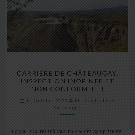
CARRIÈRE
CARRIÈRE DE CHÂTEAUGAY,
DE
INSPECTION INOPINÉE ET
CHÂTEAUGAY,
NON CONFORMITÉ !
INSPECTION
INOPINÉE
12 Octobre 2023
Plateau Lachaud
ET
Chateaugay
NON
CONFORMITÉ
Bonjour à toutes et à tous, nous allons vous présenter
!