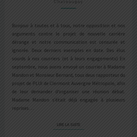
Chateaugay
CENSURÉE
OU
IGNORÉE,
Bonjour à toutes et à tous, notre opposition et nos
LA
arguments contre le projet de nouvelle carrière
DÉMOCRATIE
dérange et notre communication est censurée et
EN
ignorée. Deux derniers exemples en date. Des élus
DANGER
sourds à nos courriers (et à leurs engagements) En
!
septembre, nous avons envoyé un courrier à Madame
Mandon et Monsieur Bernard, tous deux rapporteur du
projet de PLUI de Clermont Auvergne Métropole, afin
de leur demander d’organiser une réunion débat.
Madame Mandon s’était déjà engagée à plusieurs
reprises…
LIRE LA SUITE
LIRE LA SUITE