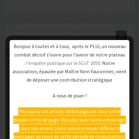
Rechercher :
Recher
Bonjour à toutes et à tous, après le PLUi, un nouveau
combat décisif s’ouvre pour l’avenir de notre plateau
:
l’enquête publique sur le SCoT 2050
. Notre
L’ASSOCIATION
association, épaulée par Maître Yann Fauconnier, vient
de déposer une contribution stratégique
Qui sommes-nous ?
A nous de jouer !
Tous les articles
Parcourez cet article, téléchargez et lisez notre
Contactez-nous
dossier en fin de page. Discutez avec votre entourage.
Lisez nos emails (nous allons envoyer différents
messages au cours de cette période de consultation).