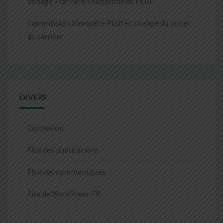
zonage « carrière » supprimé du PLUi !
Commission d’enquête PLUI et zonage du projet
de carrière
DIVERS
Connexion
Flux des publications
Flux des commentaires
Site de WordPress-FR