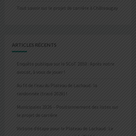
Tout savoir sur le projet de carrière à Châteaugay
ARTICLES RÉCENTS
Enquête publique sur le SCoT 2050 : Après notre
avocat, à vous de jouer !
Au fil de l’eau du Plateau de Lachaud : la
randonnée (tracé 2026) !
Municipales 2026 – Positionnement des listes sur
le projet de carrière
Victoire d’étape pour le Plateau de Lachaud : Le